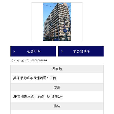
0
0
公開
件
非公開
件
〔マンションID〕 0000001886
所在地
兵庫県尼崎市長洲西通１丁目
交通
JR東海道本線「尼崎」駅 徒歩1分
構造