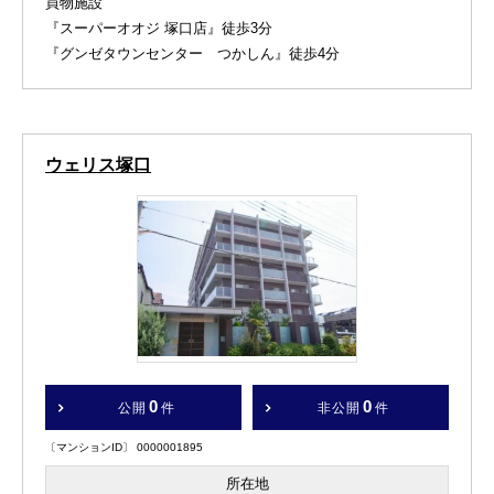
買物施設
『スーパーオオジ 塚口店』徒歩3分
『グンゼタウンセンター つかしん』徒歩4分
ウェリス塚口
0
0
公開
件
非公開
件
〔マンションID〕 0000001895
所在地