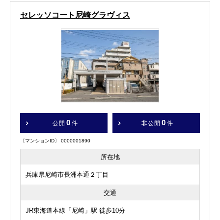
セレッソコート尼崎グラヴィス
0
0
公開
件
非公開
件
〔マンションID〕 0000001890
所在地
兵庫県尼崎市長洲本通２丁目
交通
JR東海道本線「尼崎」駅 徒歩10分