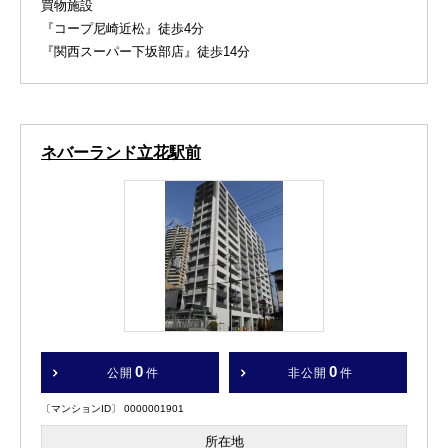
買物施設
『コープ尼崎近松』徒歩4分
『関西スーパー下坂部店』徒歩14分
ネバーランド立花駅前
0
0
公開
件
非公開
件
〔マンションID〕 0000001901
所在地