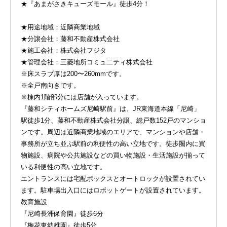
★『あまがさきキューズモール』徒歩4分！
★用途地域：近隣商業地域
★分譲会社：藤和不動産株式会社
★施工会社：株式会社フジタ
★管理会社：三菱地所コミュ二ティ株式会社
※床スラブ厚は200〜260mmです。
※全戸南向きです。
※棟内1階部分には店舗が入っています。
『藤和シティホームズ尼崎駅前』は、JR東海道本線「尼崎」
駅徒歩1分、藤和不動産株式会社分譲、総戸数152戸のマンショ
ンです。周辺は近隣商業地域のエリアで、マンションや店舗・
事務所が立ち並ぶ駅前の利便性の高い立地です。徒歩圏内に買
物施設、病院や公共施設などの買い物施設・生活施設が揃って
いる利便性の高い立地です。
エントランスには宅配ボックスとオートロックが設置されてい
ます。駐車場出入口にはロボットゲートが設置されています。
教育施設
『尼崎長洲保育園』徒歩6分
『梅花東幼稚園』徒歩5分