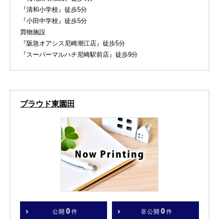
『清和小学校』徒歩5分
『小田中学校』徒歩5分
買物施設
『阪急オアシス尼崎潮江店』徒歩5分
『スーパーマルハチ尼崎駅前店』徒歩9分
プラウド東園田
0
0
公開
件
非公開
件