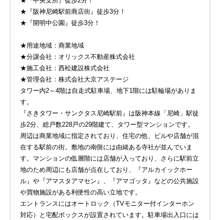
★『中央支所』徒歩2分！
★『阪神尼崎駅前商店街』徒歩3分！
★『開明中公園』徒歩3分！
★用途地域：商業地域
★分譲会社：オリックス不動産株式会社
★施工会社：西松建設株式会社
★管理会社：株式会社大京アステージ
タワー内2～4階は自走式駐車場、地下1階には駐輪場がありま
す。
『さきタワー・サンクタス尼崎駅前』は阪神本線「尼崎」駅徒
歩2分、総戸数228戸の29階建て、タワー型マンションです。
周辺は商業地域に指定されており、住宅の他、ビルや店舗が混
在する駅前の街。敷地の南側には由緒ある寺社が並んでいま
す。マンションの低層階には店舗が入っており、さらに駅前立
地のため周辺にも店舗が点在しており、『アルカイックホー
ル』や『アマスタアマセン』、『アマゴッタ』などの公共施設
や買物施設がある利便性の高い立地です。
エントランスにはオートロック（TVモニター付インターホン
対応）と宅配ボックスが設置されています。駐車場出入口には