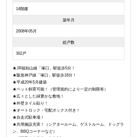
14階建
築年月
2008年05月
総戸数
302戸
★JR福知山線「塚口」駅徒歩5分！
★阪急神戸線「塚口」駅徒歩18分！
★平成20年5月建築
★ペット飼育可能！（管理規約により一定の制限有）
★広々とした緑豊かな敷地！
★外壁タイル貼り！
★オートロック・宅配ボックス付き！
★自走式駐車場！
★共用施設充実！（シアタールーム、ゲストルーム、ドッグラ
ン、BBQコーナーなど）