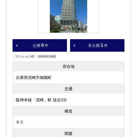
0
1
公開
件
非公開
件
〔マンションID〕 0000001892
所在地
兵庫県尼崎市御園町
交通
阪神本線「尼崎」駅 徒歩2分
構造
ＲＣ
階建