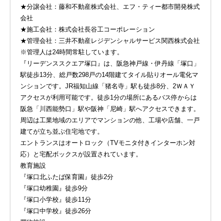
★分譲会社：藤和不動産株式会社、エフ・ティー都市開発株式
会社
★施工会社：株式会社長谷工コーポレーション
★管理会社：三井不動産レジデンシャルサービス関西株式会社
※管理人は24時間常駐しています。
『リーデンススクエア塚口』は、阪急神戸線・伊丹線「塚口」
駅徒歩13分、総戸数298戸の14階建てタイル貼りオール電化マ
ンションです。JR福知山線「猪名寺」駅も徒歩8分、2ＷＡＹ
アクセスが利用可能です。徒歩1分の場所にあるバス停からは
阪急「川西能勢口」駅や阪神「尼崎」駅へアクセスできます。
周辺は工業地域のエリアでマンションの他、工場や店舗、一戸
建てが立ち並ぶ住宅地です。
エントランスはオートロック（TVモニタ付きインターホン対
応）と宅配ボックスが設置されています。
教育施設
『塚口北ふたば保育園』徒歩2分
『塚口幼稚園』徒歩9分
『塚口小学校』徒歩11分
『塚口中学校』徒歩26分