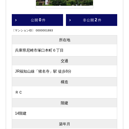
0
2
公開
件
非公開
件
〔マンションID〕 0000001893
所在地
兵庫県尼崎市塚口本町６丁目
交通
JR福知山線「猪名寺」駅 徒歩8分
構造
ＲＣ
階建
14階建
築年月