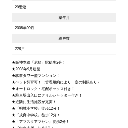
29階建
築年月
2008年09月
総戸数
228戸
★阪神本線「尼崎」駅徒歩2分！
★2008年9月建築
★駅前タワー型マンション！
★ペット飼育可！（管理規約により一定の制限あり）
★オートロック・宅配ボックス付き！
★駐車場出入口にグリルシャッター付き！
★近隣に生活施設が充実！
★『明城小学校』徒歩12分！
★『成良中学校』徒歩12分！
★『アマスタアマセン』徒歩2分！