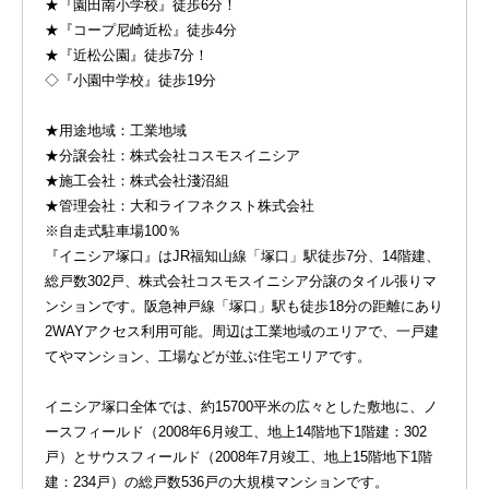
★『園田南小学校』徒歩6分！
★『コープ尼崎近松』徒歩4分
★『近松公園』徒歩7分！
◇『小園中学校』徒歩19分
★用途地域：工業地域
★分譲会社：株式会社コスモスイニシア
★施工会社：株式会社淺沼組
★管理会社：大和ライフネクスト株式会社
※自走式駐車場100％
『イニシア塚口』はJR福知山線「塚口」駅徒歩7分、14階建、
総戸数302戸、株式会社コスモスイニシア分譲のタイル張りマ
ンションです。阪急神戸線「塚口」駅も徒歩18分の距離にあり
2WAYアクセス利用可能。周辺は工業地域のエリアで、一戸建
てやマンション、工場などが並ぶ住宅エリアです。
イニシア塚口全体では、約15700平米の広々とした敷地に、ノ
ースフィールド（2008年6月竣工、地上14階地下1階建：302
戸）とサウスフィールド（2008年7月竣工、地上15階地下1階
建：234戸）の総戸数536戸の大規模マンションです。