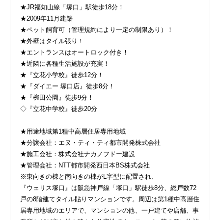
★JR福知山線「塚口」駅徒歩18分！
★2009年11月建築
★ペット飼育可（管理規約により一定の制限あり）！
★外壁はタイル張り！
★エントランスはオートロック付き！
★近隣に各種生活施設が充実！
★『立花小学校』徒歩12分！
★『ダイエー 塚口店』徒歩8分！
★『椀田公園』徒歩9分！
◇『立花中学校』徒歩20分
★用途地域第1種中高層住居専用地域
★分譲会社：エヌ・ティ・ティ都市開発株式会社
★施工会社：株式会社ナカノフドー建設
★管理会社：NTT都市開発西日本BS株式会社
※東向きの棟と南向きの棟がL字型に配置され、
『ウェリス塚口』は阪急神戸線「塚口」駅徒歩8分、総戸数72
戸の8階建てタイル貼りマンションです。周辺は第1種中高層住
居専用地域のエリアで、マンションの他、一戸建てや店舗、事