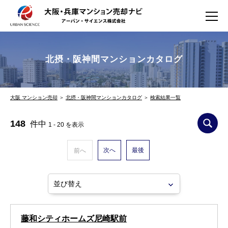
北摂・阪神間マンションカタログ
大阪 マンション売却
＞
北摂・阪神間マンションカタログ
＞
検索結果一覧
148
件中
1 - 20 を表示
次へ
最後
前へ
藤和シティホームズ尼崎駅前