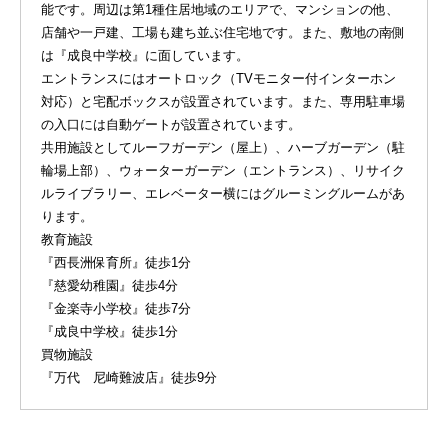
能です。周辺は第1種住居地域のエリアで、マンションの他、
店舗や一戸建、工場も建ち並ぶ住宅地です。また、敷地の南側
は『成良中学校』に面しています。
エントランスにはオートロック（TVモニター付インターホン
対応）と宅配ボックスが設置されています。また、専用駐車場
の入口には自動ゲートが設置されています。
共用施設としてルーフガーデン（屋上）、ハーブガーデン（駐
輪場上部）、ウォーターガーデン（エントランス）、リサイク
ルライブラリー、エレベーター横にはグルーミングルームがあ
ります。
教育施設
『西長洲保育所』徒歩1分
『慈愛幼稚園』徒歩4分
『金楽寺小学校』徒歩7分
『成良中学校』徒歩1分
買物施設
『万代 尼崎難波店』徒歩9分