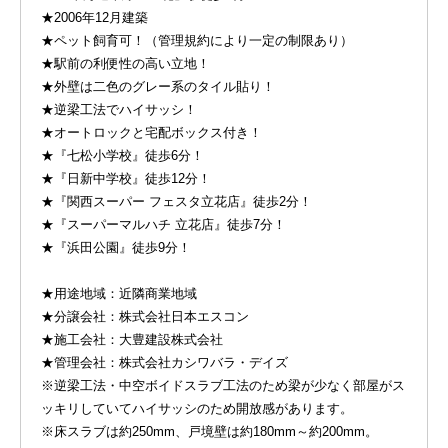
★2006年12月建築
★ペット飼育可！（管理規約により一定の制限あり）
★駅前の利便性の高い立地！
★外壁は二色のグレー系のタイル貼り！
★逆梁工法でハイサッシ！
★オートロックと宅配ボックス付き！
★『七松小学校』徒歩6分！
★『日新中学校』徒歩12分！
★『関西スーパー フェスタ立花店』徒歩2分！
★『スーパーマルハチ 立花店』徒歩7分！
★『浜田公園』徒歩9分！
★用途地域：近隣商業地域
★分譲会社：株式会社日本エスコン
★施工会社：大豊建設株式会社
★管理会社：株式会社カシワバラ・デイズ
※逆梁工法・中空ボイドスラブ工法のため梁が少なく部屋がス
ッキリしていてハイサッシのため開放感があります。
※床スラブは約250mm、戸境壁は約180mm～約200mm。