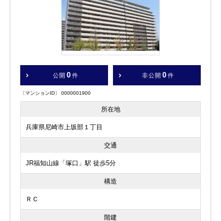
0
0
公開
件
非公開
件
〔マンションID〕 0000001900
所在地
兵庫県尼崎市上坂部１丁目
交通
JR福知山線「塚口」駅 徒歩5分
構造
ＲＣ
階建