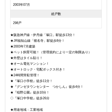
2003年07月
総戸数
298戸
★阪急神戸線・伊丹線「塚口」駅徒歩13分！
★JR福知山線「猪名寺」駅徒歩8分！
★2003年7月建築
★ペット飼育可能！（管理規約により一定の制限あり）
★外壁はタイル貼り！
★オール電化マンション！
★オートロック・宅配ボックス付き！
★24時間常駐管理！
★『塚口小学校』徒歩11分！
★『グンゼタウンセンター つかしん』徒歩4分！
★『稲野公園』徒歩10分！
◇『塚口中学校』徒歩26分
★用途地域：工業地域