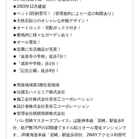
★2003年12月建築
★ペット2匹飼育可！（管理規約により一定の制限あり）
★天然石貼りのオシャレな外観デザイン！
★オートロック・宅配ボックス付き！
★敷地内に様々なガーデンあり！
★オール電化！
★近隣に生活施設が充実！
★『金楽寺小学校』徒歩7分！
★『成良中学校』歩1分！
★『記念公園』徒歩9分！
★用途地域第1種住居地域
★分譲主ハイエリア株式会社
★施工会社株式会社長谷工コーポレーション
★設計者株式会社長谷工コーポレーション
★管理会社晴耕雨耕株式会社
『パレ尼崎マスターズプレイス』は阪神本線「尼崎」駅徒歩9
分、総戸数78戸の10階建てタイル貼りオール電化マンションで
す。JR東海道本線「尼崎」駅徒歩20分、2WAYアクセス利用可