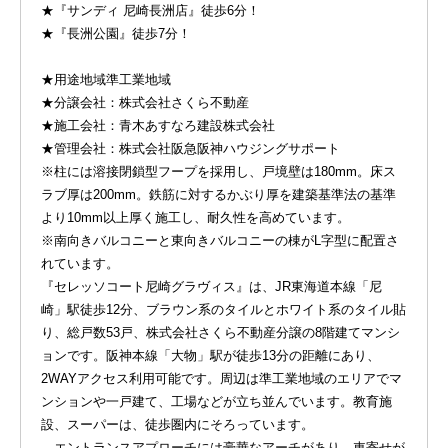
★『サンディ 尼崎長洲店』徒歩6分！
★『長洲公園』徒歩7分！
★用途地域準工業地域
★分譲会社：株式会社さくら不動産
★施工会社：青木あすなろ建設株式会社
★管理会社：株式会社阪急阪神ハウジングサポート
※柱には溶接閉鎖型フープを採用し、戸境壁は180mm。床ス
ラブ厚は200mm。鉄筋に対するかぶり厚を建築基準法の基準
より10mm以上厚く施工し、耐久性を高めています。
※南向きバルコニーと東向きバルコニーの棟がL字型に配置さ
れています。
『セレッソコート尼崎グラヴィス』は、JR東海道本線「尼
崎」駅徒歩12分、ブラウン系のタイルとホワイト系のタイル貼
り、総戸数53戸、株式会社さくら不動産分譲の8階建てマンシ
ョンです。阪神本線「大物」駅が徒歩13分の距離にあり、
2WAYアクセス利用可能です。周辺は準工業地域のエリアでマ
ンションや一戸建て、工場などが立ち並んでいます。教育施
設、スーパーは、徒歩圏内にそろっています。
エントランスアプローチには豪華なアーチがあり、車寄せが