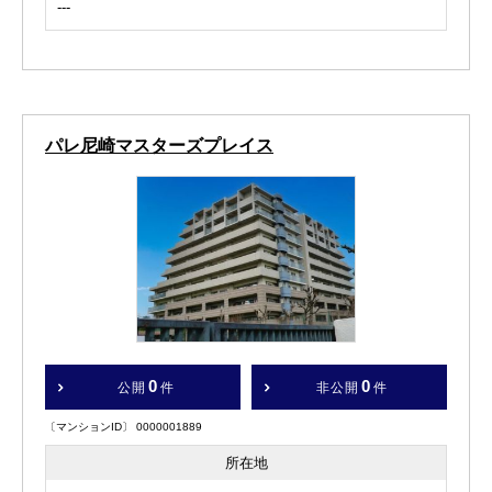
---
パレ尼崎マスターズプレイス
0
0
公開
件
非公開
件
〔マンションID〕 0000001889
所在地