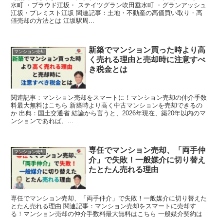
水町 ・プラウド江坂・ ステイツグラン吹田垂水町 ・グランアッシュ
江坂・プレミスト江坂 関連記事：土地・不動産の高価買い取り・高
値売却の方法とは 江坂駅周...
新築でマンション買った時より高
マンション売却
く売れる理由と売却時に注意すべ
き税金とは
関連記事：マンション売却をスマートに！マンション売却の仲介手数
料最大無料はこちら 新築時より高く中古マンションを売却できるの
か 出典：国土交通省 結論から言うと、2026年現在、築20年以内のマ
ンションであれば、...
専任でマンション売却、「両手仲
マンション売却
介」で失敗！一般媒介に切り替え
たとたん売れる理由
専任でマンション売却、「両手仲介」で失敗！一般媒介に切り替えた
とたん売れる理由 関連記事：マンション売却をスマートに売却す
る！マンション売却の仲介手数料最大無料はこちら 一般媒介契約は