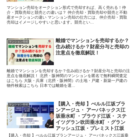
マンション売却をオークション形式で売却すれば、高く売れる！仲
介・買取売却と競売との違いは？ 仲介売却・買取売却や競売と不動
産オークションの違い マンション売却の仕方には、仲介売却・買取
売却はイメージしやすいと思います。競売とい...
離婚でマンションを売却するか？
マンション売却
住み続けるか？財産分与と売却の
注意点を徹底解説！
離婚でマンションを売却するか？住み続けるか？財産分与と売却の注
意点を徹底解説！ 北摂・阪神間のマンションを匿名で無料瞬間査定
はこちら 大阪・兵庫（北摂・阪神間）の土地・戸建・新築一戸建の
物件検索はこちら 日本では離婚を選...
【購入・売却 】ぺルル江坂ブラ
マンション売却
ンアージュ・ アーバネックス江
坂垂水町 ・プラウド江坂・ ステ
イツグラン吹田垂水町 ・グラン
アッシュ江坂・プレミスト江坂
【購入・売却 】ぺルル江坂ブランアージュ・ アーバネックス江坂垂