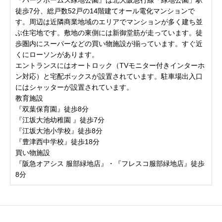
徒歩7分、総戸数52戸の14階建てオール電化マンションで
す。周辺は近隣商業地域のエリアでマンションが多く建ち並
ぶ住宅地です。敷地の東側には新御堂筋が走っています。徒
歩圏内にスーパーなどの買い物施設が揃っています。すぐ近
くにローソンがあります。
エントランスにはオートロック（TVモニター付きインターホ
ン対応）と宅配ボックスが設置されています。駐車場出入口
にはシャッターが設置されています。
教育施設
『双葉保育園』徒歩8分
『江坂大池幼稚園 』徒歩7分
『江坂大池小学校』徒歩8分
『豊津西中学校』徒歩18分
買い物施設
『阪急オアシス 服部緑地店』・『フレスコ服部緑地店』徒歩
8分