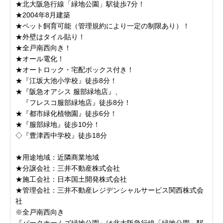
★北大阪急行線「緑地公園」駅徒歩7分！
★2004年8月建築
★ペット飼育可能（管理規約により一定の制限あり）！
★外壁はタイル貼り！
★全戸南西向き！
★オール電化！
★オートロック・宅配ボックス付き！
★『江坂大池小学校』徒歩8分！
★『阪急オアシス 服部緑地店』、
『フレスコ服部緑地店』徒歩8分！
★『都市緑化植物園』徒歩6分！
★『服部緑地』徒歩10分！
◇『豊津西中学校』徒歩18分
★用途地域：近隣商業地域
★分譲会社：三井不動産株式会社
★施工会社：日本国土開発株式会社
★管理会社：三井不動産レジデンシャルサービス関西株式会
社
※全戸南西向き
『パークホームズ緑地公園』は北大阪急行線「緑地公園」駅