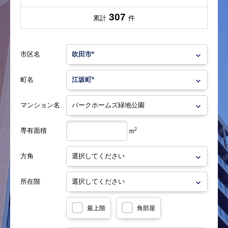
307
累計
件
市区名
町名
マンション名
専有面積
2
m
方角
所在階
最上階
角部屋