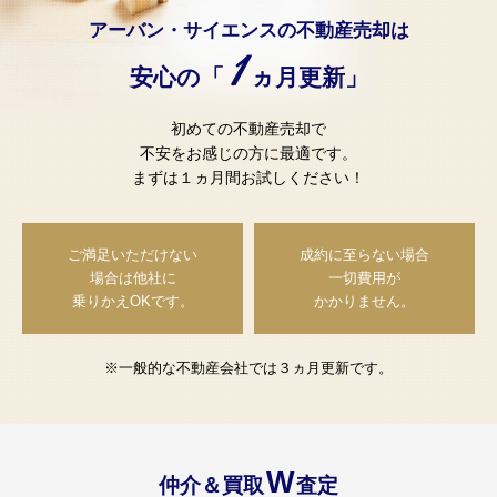
アーバン・サイエンスの不動産売却は
1
安心の「
ヵ月更新」
初めての不動産売却で
不安をお感じの方に最適です。
まずは１ヵ月間お試しください！
ご満足いただけない
成約に至らない場合
場合は
他社に
一切費用が
乗りかえOKです。
かかりません。
※一般的な不動産会社では３ヵ月更新です。
W
仲介＆買取
査定