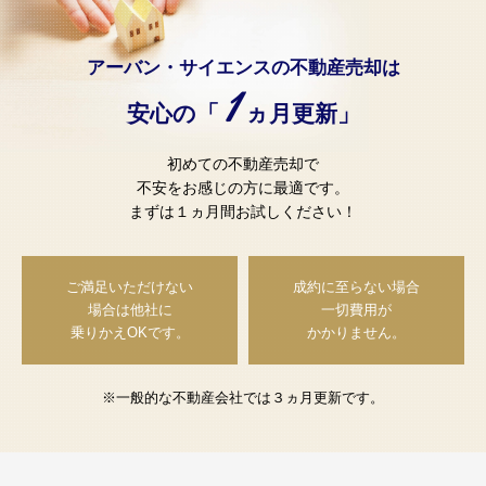
アーバン・サイエンスの不動産売却は
1
安心の「
ヵ月更新」
初めての不動産売却で
不安をお感じの方に最適です。
まずは１ヵ月間お試しください！
ご満足いただけない
成約に至らない場合
場合は
他社に
一切費用が
乗りかえOKです。
かかりません。
※一般的な不動産会社では３ヵ月更新です。