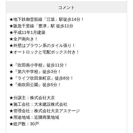
コメント
★地下鉄御堂筋線「江坂」駅徒歩14分！
★阪急千里線「豊津」駅 徒歩11分
★平成11年1月建築
★全戸南向き！
★外壁はブラウン系のタイル張り！
★オートロックと宅配ボックス付き！
★『吹田南小学校』徒歩11分！
★『第六中学校』徒歩3分！
★『ライフ吹田泉町店』徒歩8分！
★『南吹田公園』徒歩5分！
★分譲主：株式会社大京
★施工会社：大末建設株式会社
★管理会社：株式会社大京アステージ
★用途地域：近隣商業地域
★総戸数：30戸