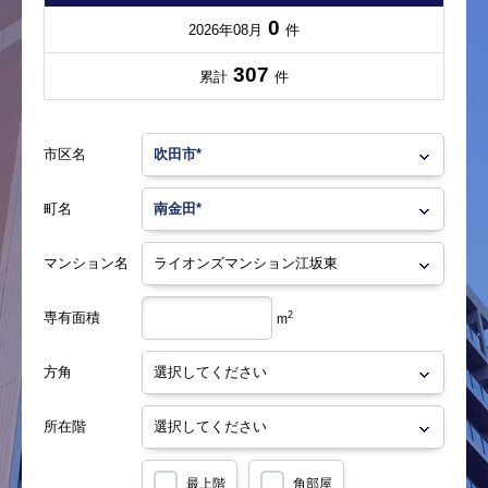
0
2026年08月
件
307
累計
件
市区名
町名
マンション名
専有面積
2
m
方角
所在階
最上階
角部屋