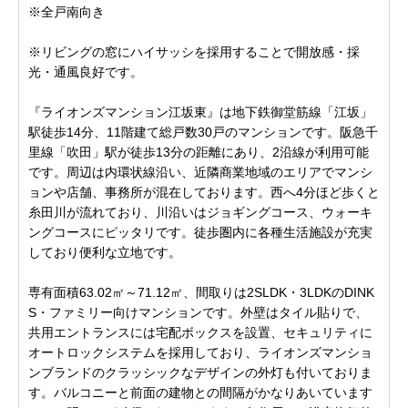
※全戸南向き
※リビングの窓にハイサッシを採用することで開放感・採
光・通風良好です。
『ライオンズマンション江坂東』は地下鉄御堂筋線「江坂」
駅徒歩14分、11階建て総戸数30戸のマンションです。阪急千
里線「吹田」駅が徒歩13分の距離にあり、2沿線が利用可能
です。周辺は内環状線沿い、近隣商業地域のエリアでマンシ
ョンや店舗、事務所が混在しております。西へ4分ほど歩くと
糸田川が流れており、川沿いはジョギングコース、ウォーキ
ングコースにピッタリです。徒歩圏内に各種生活施設が充実
しており便利な立地です。
専有面積63.02㎡～71.12㎡、間取りは2SLDK・3LDKのDINK
S・ファミリー向けマンションです。外壁はタイル貼りで、
共用エントランスには宅配ボックスを設置、セキュリティに
オートロックシステムを採用しており、ライオンズマンショ
ンブランドのクラッシックなデザインの外灯も付いておりま
す。バルコニーと前面の建物との間隔がかなりあいています