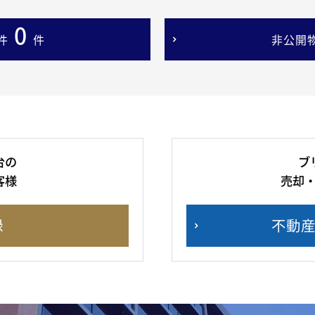
0
件
件
非公開
台の
ブ
客様
売却
録
不動