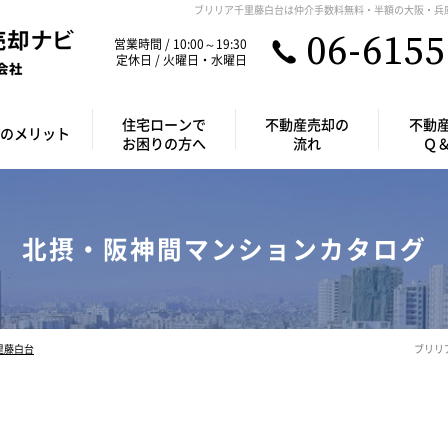
ブリリア千里藤白台は仲介手数料無料・半額の大阪・兵
06-6155
営業時間 / 10:00～19:30
定休日 / 火曜日・水曜日
住宅ローンで
不動産売却の
不動
のメリット
お困りの方へ
流れ
Ｑ
北摂・阪神間マンションカタログ
里藤白台
ブリリ