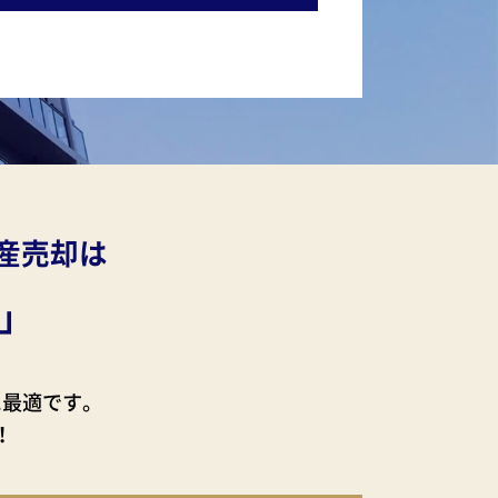
産売却は
」
に最適です。
！