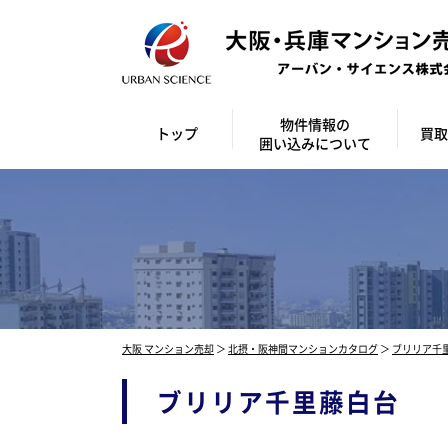
物件情報の
トップ
買取
囲い込みについて
大阪 マンション売却
＞
北摂・阪神間マンションカタログ
＞
ブリリア千
ブリリア千里藤白台