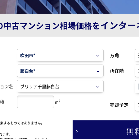
インター
の
中古マンション相場価格を
方角
所在階
ョン名
積
2
m
売却予定
束するものではありません。
無
れます。