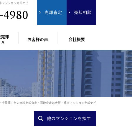
庫マンション売却ナビ
-4980
売却査定
売却相談
産売却
お客様の声
会社概要
＆Ａ
ア千里藤白台の無料売却査定・買取査定は大阪・兵庫マンション売却ナビ
他のマンションを探す