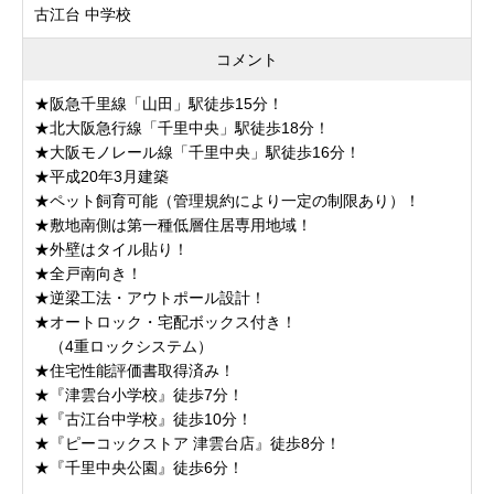
古江台 中学校
コメント
★阪急千里線「山田」駅徒歩15分！
★北大阪急行線「千里中央」駅徒歩18分！
★大阪モノレール線「千里中央」駅徒歩16分！
★平成20年3月建築
★ペット飼育可能（管理規約により一定の制限あり）！
★敷地南側は第一種低層住居専用地域！
★外壁はタイル貼り！
★全戸南向き！
★逆梁工法・アウトポール設計！
★オートロック・宅配ボックス付き！
（4重ロックシステム）
★住宅性能評価書取得済み！
★『津雲台小学校』徒歩7分！
★『古江台中学校』徒歩10分！
★『ピーコックストア 津雲台店』徒歩8分！
★『千里中央公園』徒歩6分！