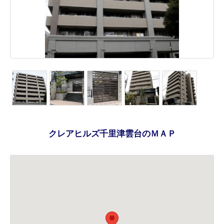
クレアヒルズ千里津雲台のＭＡＰ