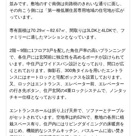
並みです。敷地のすぐ南側は街路樹のきれいな通りに面し、
その向こう側には「第一種低層住居専用地域の住宅地が広が
っています。
専有面積は70.29㎡～82.67㎡、間取りは3LDKと4LDKで、フ
ァミリーに適したマンションとなっています。
2階～9階に1フロア3戸を配した角住戸率の高いプランニング
で、各住戸には玄関前に独立性を高めるポーチが設けられて
います。中住戸はワイドスパン設計となっており、間口が広
くとれております。御影石、300角タイルを用いたエントラ
ンスにはオートロックと宅配ボックスを設置しております。
又、ロックはエントランス、エレベーター前、エレベーター
の行き先ボタン、住戸玄関の4重ロックシステムで、ノンタッ
チキー仕様となっております。
エントランスホールは折り上げ天井で、ソファーとテーブル
がセットされています。空地率は約52%で、敷地の各所に植
栽スペース有り。住戸内にはリビングダイニングの床暖房を
はじめ、機能的なシステムキッチン、バスルームに追い焚き