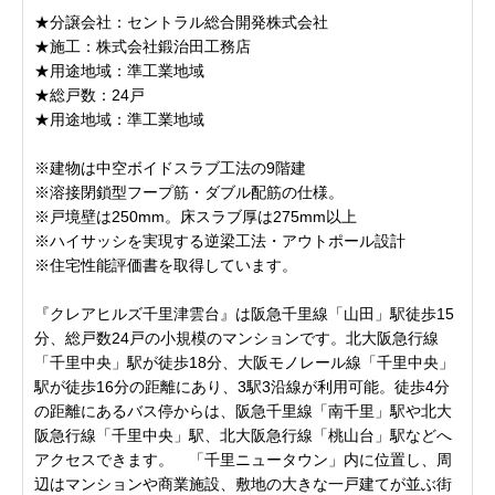
★分譲会社：セントラル総合開発株式会社
★施工：株式会社鍛治田工務店
★用途地域：準工業地域
★総戸数：24戸
★用途地域：準工業地域
※建物は中空ボイドスラブ工法の9階建
※溶接閉鎖型フープ筋・ダブル配筋の仕様。
※戸境壁は250mm。床スラブ厚は275mm以上
※ハイサッシを実現する逆梁工法・アウトポール設計
※住宅性能評価書を取得しています。
『クレアヒルズ千里津雲台』は阪急千里線「山田」駅徒歩15
分、総戸数24戸の小規模のマンションです。北大阪急行線
「千里中央」駅が徒歩18分、大阪モノレール線「千里中央」
駅が徒歩16分の距離にあり、3駅3沿線が利用可能。徒歩4分
の距離にあるバス停からは、阪急千里線「南千里」駅や北大
阪急行線「千里中央」駅、北大阪急行線「桃山台」駅などへ
アクセスできます。 「千里ニュータウン」内に位置し、周
辺はマンションや商業施設、敷地の大きな一戸建てが並ぶ街