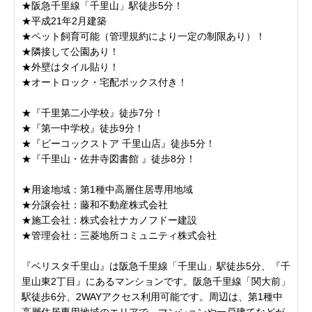
★阪急千里線「千里山」駅徒歩5分！
★平成21年2月建築
★ペット飼育可能（管理規約により一定の制限あり）！
★隣接して公園あり！
★外壁はタイル貼り！
★オートロック・宅配ボックス付き！
★『千里第二小学校』徒歩7分！
★『第一中学校』徒歩9分！
★『ピーコックストア 千里山店』徒歩5分！
★『千里山・佐井寺図書館 』徒歩8分！
★用途地域：第1種中高層住居専用地域
★分譲会社：藤和不動産株式会社
★施工会社：株式会社ナカノフドー建設
★管理会社：三菱地所コミュニティ株式会社
『ベリスタ千里山』は阪急千里線「千里山」駅徒歩5分、『千
里山東2丁目』にあるマンションです。阪急千里線「関大前」
駅徒歩6分、2WAYアクセス利用可能です。周辺は、第1種中
高層住居専用地域のエリアで、マンションや一戸建てなどが