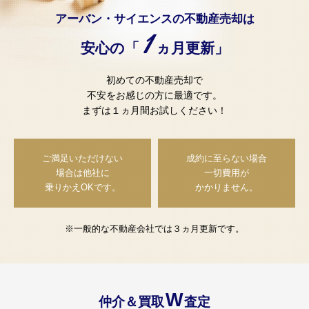
アーバン・サイエンスの不動産売却は
1
安心の「
ヵ月更新」
初めての不動産売却で
不安をお感じの方に最適です。
まずは１ヵ月間お試しください！
ご満足いただけない
成約に至らない場合
場合は
他社に
一切費用が
乗りかえOKです。
かかりません。
※一般的な不動産会社では３ヵ月更新です。
W
仲介＆買取
査定