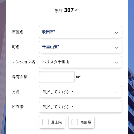
307
累計
件
市区名
町名
マンション名
専有面積
2
m
方角
所在階
最上階
角部屋