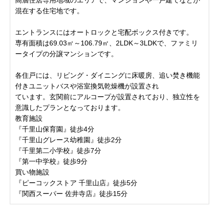
混在する住宅地です。
エントランスにはオートロックと宅配ボックス付きです。
専有面積は69.03㎡～106.79㎡、2LDK～3LDKで、ファミリ
ータイプの分譲マンションです。
各住戸には、リビング・ダイニングに床暖房、追い焚き機能
付きユニットバスや浴室換気乾燥機が設置され
ています。玄関前にアルコープが設置されており、独立性を
意識したプランとなっております。
教育施設
『千里山保育園』徒歩4分
『千里山グレース幼稚園』徒歩2分
『千里第二小学校』徒歩7分
『第一中学校』徒歩9分
買い物施設
『ピーコックストア 千里山店』徒歩5分
『関西スーパー 佐井寺店』徒歩15分