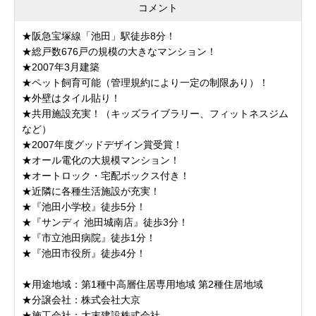
コメント
★阪急宝塚線「池田」駅徒歩8分！
★総戸数676戸の規模の大きなマンション！
★2007年3月建築
★ペット飼育可能（管理規約により一定の制限あり）！
★外壁はタイル貼り！
★共用施設充実！（キッズライブラリー、フィットネスジム
など）
★2007年度グッドデザイン賞受賞！
★オール電化の大規模マンション！
★オートロック・宅配ボックス付き！
★近隣に各種生活施設が充実！
★『池田小学校』徒歩5分！
★『サンディ 池田城南店』徒歩3分！
★『市立池田病院』徒歩1分！
★『池田市役所』徒歩4分！
★用途地域：第1種中高層住居専用地域 第2種住居地域
★分譲会社：株式会社大京
★施工会社：大末建設株式会社