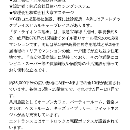
★設計者：株式会社日建ハウジングシステム
★管理会社株式会社大京アステージ
※C棟には児童福祉施設、I棟には診療所、J棟にはアスレチッ
クプレイスとカルチャープレイスがあります。
『ザ・ライオンズ池田』は、阪急宝塚線「池田」駅徒歩約8
分、総戸数676戸の15階建てタイル張りオール電化の大規模
マンションです。周辺は第1種中高層住居専用地域と第2種住
居地域のエリアでマンションの他、一戸建てが立ち並ぶ住宅
地です。『市立池田病院』に隣接しており、その他近隣にコ
ンビニ・スーパー等の買物施設や病院等の生活施設が揃って
おり便利な立地です。
約35,000平米の広い敷地にA棟〜J棟までの全10棟が配置され
ています。各棟は5階～15階建てで、それぞれ9戸～197戸で
す。
共用施設としてオープンカフェ、パーティールーム、音楽ス
タジオ、ゲストルーム、キッズライブラリー、フィットネス
ジムがあり充実しています。
エントランスにはオートロックと宅配ボックスが設置されて
います。