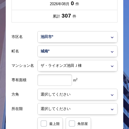
0
2026年08月
件
307
累計
件
市区名
町名
マンション名
専有面積
2
m
方角
所在階
最上階
角部屋