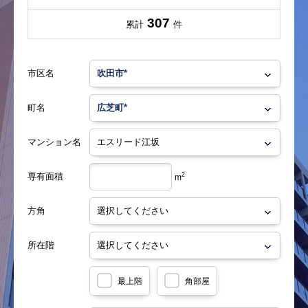
307
累計
件
市区名
町名
マンション名
専有面積
2
m
方角
所在階
最上階
角部屋