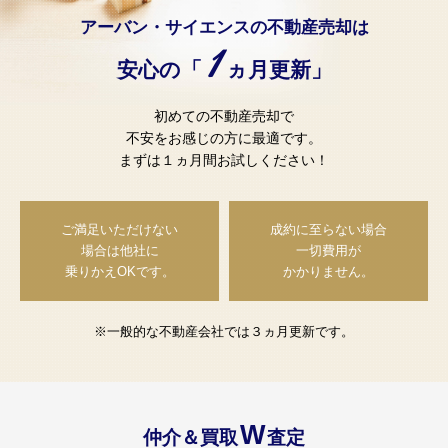
アーバン・サイエンスの不動産売却は
1
安心の「
ヵ月更新」
初めての不動産売却で
不安をお感じの方に最適です。
まずは１ヵ月間お試しください！
ご満足いただけない
成約に至らない場合
場合は
他社に
一切費用が
乗りかえOKです。
かかりません。
※一般的な不動産会社では３ヵ月更新です。
W
仲介＆買取
査定