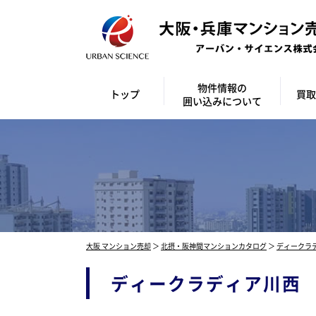
物件情報の
トップ
買取
囲い込みについて
大阪 マンション売却
＞
北摂・阪神間マンションカタログ
＞
ディークラ
ディークラディア川西