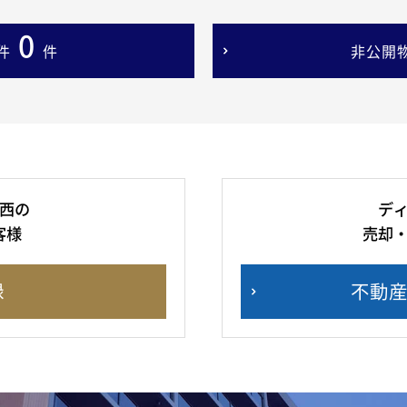
0
件
件
非公開
西の
デ
客様
売却
録
不動