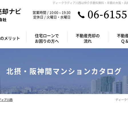
ディークラディア川西は仲介手数料無料・半額の大阪・兵
06-6155
営業時間 / 10:00～19:30
定休日 / 火曜日・水曜日
住宅ローンで
不動産売却の
不動
のメリット
お困りの方へ
流れ
Ｑ
北摂・阪神間マンションカタログ
ディア川西
ディーク