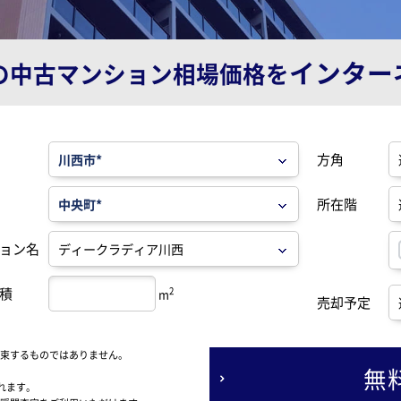
インター
の
中古マンション相場価格を
方角
所在階
ョン名
積
2
m
売却予定
束するものではありません。
無
れます。