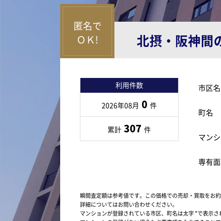
北摂・阪神間
利用件数
市区名
0
2026年08月
件
町名
307
累計
件
マンシ
専有面
瞬間査定額は参考値です。この価格での売却・買取をお約
詳細についてはお問い合わせください。
マンションが登録されている市区、町名は太字 *で表示さ