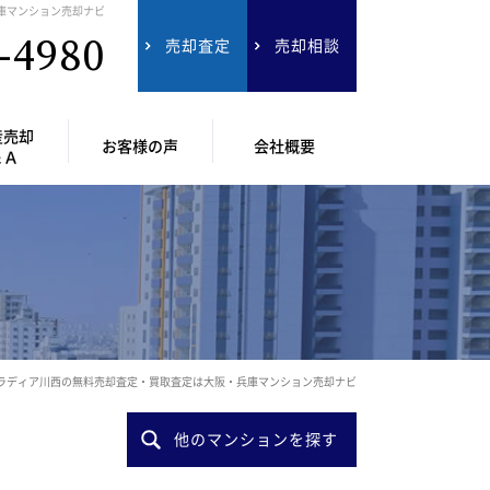
庫マンション売却ナビ
-4980
売却査定
売却相談
産売却
お客様の声
会社概要
＆Ａ
ラディア川西の無料売却査定・買取査定は大阪・兵庫マンション売却ナビ
他のマンションを探す