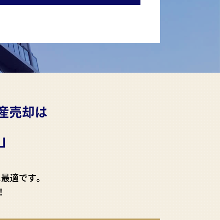
産売却は
」
に最適です。
！