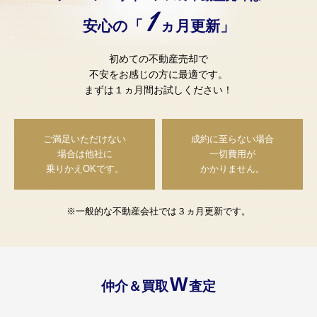
1
安心の「
ヵ月更新」
初めての不動産売却で
不安をお感じの方に最適です。
まずは１ヵ月間お試しください！
ご満足いただけない
成約に至らない場合
場合は
他社に
一切費用が
乗りかえOKです。
かかりません。
※一般的な不動産会社では３ヵ月更新です。
W
仲介＆買取
査定