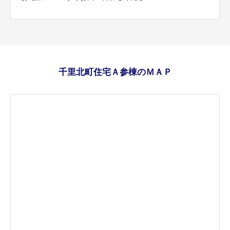
千里北町住宅Ａ参棟のＭＡＰ