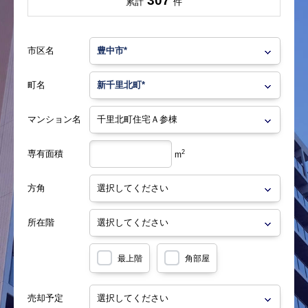
307
累計
件
市区名
町名
マンション名
専有面積
2
m
方角
所在階
最上階
角部屋
売却予定