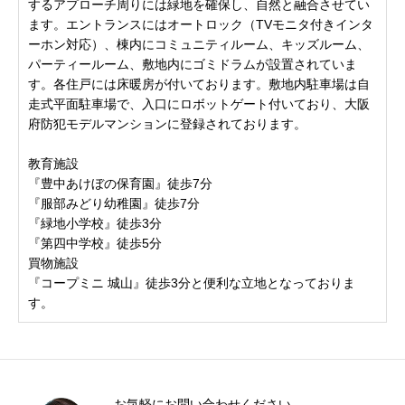
するアプローチ周りには緑地を確保し、自然と融合させてい
ます。エントランスにはオートロック（TVモニタ付きインタ
ーホン対応）、棟内にコミュニティルーム、キッズルーム、
パーティールーム、敷地内にゴミドラムが設置されていま
す。各住戸には床暖房が付いております。敷地内駐車場は自
走式平面駐車場で、入口にロボットゲート付いており、大阪
府防犯モデルマンションに登録されております。
教育施設
『豊中あけぼの保育園』徒歩7分
『服部みどり幼稚園』徒歩7分
『緑地小学校』徒歩3分
『第四中学校』徒歩5分
買物施設
『コープミニ 城山』徒歩3分と便利な立地となっておりま
す。
お気軽にお問い合わせください