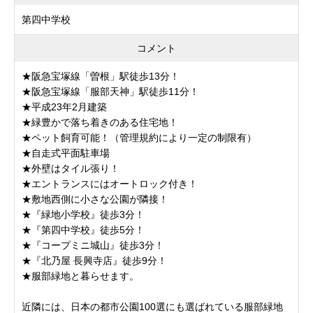
第四中学校
コメント
★阪急宝塚線「曽根」駅徒歩13分！
★阪急宝塚線「服部天神」駅徒歩11分！
★平成23年2月建築
★緑豊かで落ち着きのある住宅地！
★ペット飼育可能！（管理規約により一定の制限有）
★自走式平面駐車場
★外壁はタイル張り！
★エントランスにはオートロック付き！
★敷地西側に小さな公園が隣接！
★『緑地小学校』徒歩3分！
★『第四中学校』徒歩5分！
★『コープミニ城山』徒歩3分！
★『北乃屋 長興寺店』徒歩9分！
★服部緑地と暮らせます。
近隣には、日本の都市公園100選にも選ばれている服部緑地