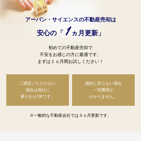
アーバン・サイエンスの不動産売却は
1
安心の「
ヵ月更新」
初めての不動産売却で
不安をお感じの方に最適です。
まずは１ヵ月間お試しください！
ご満足いただけない
成約に至らない場合
場合は
他社に
一切費用が
乗りかえOKです。
かかりません。
※一般的な不動産会社では３ヵ月更新です。