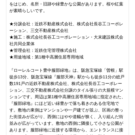
をはじめ、名所・旧跡や緑豊かな公園があります。桜や紅葉
が素晴らしいです。
★分譲会社：近鉄不動産株式会社、株式会社長谷工コーポレ
ーション、三交不動産株式会社
★施工：株式会社長谷工コーポレーション・大末建設株式会
社共同企業体
★管理会社：近鉄住宅管理株式会社
★用途地域：第1種中高層住居専用地域
『ローレルコート豊中服部緑地』は、阪急宝塚線「曽根」駅
徒歩13分、阪急宝塚線『服部天神』駅からも徒歩11分の総戸
数191戸の近鉄不動産株式会社、株式会社長谷工コーポレー
ション、三交不動産株式会社分譲のタイル張りの大規模マン
ションです。周辺は第1種中高層住居専用地域に指定された、
『服部緑地』にほど近い緑豊かで落ち着きのある住宅地で
す。敷地の東側はマンションや一戸建てが並ぶ、区画の整っ
た街並みが広がり、西側にはやや道幅が狭く、入り組んだ街
並みが広がっています。敷地の西側に隣接して小さな公園が
あります。服部緑地に近接する環境から、エントランスに接