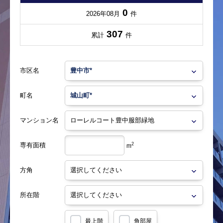
0
2026年08月
件
307
累計
件
市区名
町名
マンション名
専有面積
2
m
方角
所在階
最上階
角部屋