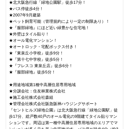
★北大阪急行線「緑地公園駅」徒歩17分！
★バス停徒歩4分！
★2007年9月建築
★ペット飼育可能（管理規約により一定の制限あり）！
★『服部緑地』にほど近い緑豊かな住宅地！
★外壁はタイル貼り！
★オール電化マンション！
★オートロック・宅配ボックス付き！
★『東泉丘小学校』徒歩9分！
★『第十七中学校』徒歩5分！
★『フレスコ 東泉丘店』徒歩6分！
★『服部緑地』徒歩5分！
★用途地域第1種中高層住居専用地域
★分譲会社：住友林業株式会社
★施工会社株式会社森組
★管理会社株式会社阪急阪神ハウジングサポート
『セントヒルズ緑地公園』は北大阪急行線「緑地公園駅」徒
歩17分、総戸数40戸のオール電化の9階建てタイル貼りマン
ションです。周辺は第一種中高層住居専用地域のエリアでマ
ンションが多く立ち並ぶ住宅地です。バス停が徒歩4分（約3