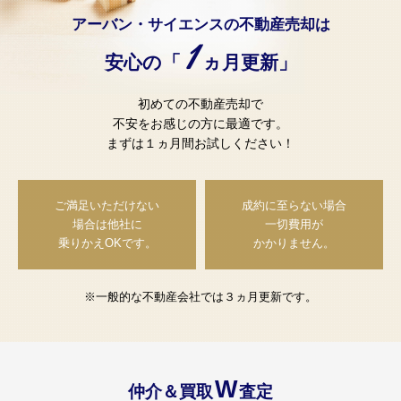
アーバン・サイエンスの不動産売却は
1
安心の「
ヵ月更新」
初めての不動産売却で
不安をお感じの方に最適です。
まずは１ヵ月間お試しください！
ご満足いただけない
成約に至らない場合
場合は
他社に
一切費用が
乗りかえOKです。
かかりません。
※一般的な不動産会社では３ヵ月更新です。
W
仲介＆買取
査定