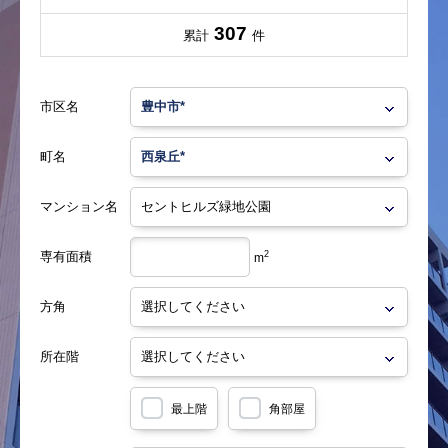
307
累計
件
市区名
町名
マンション名
専有面積
2
m
方角
所在階
最上階
角部屋