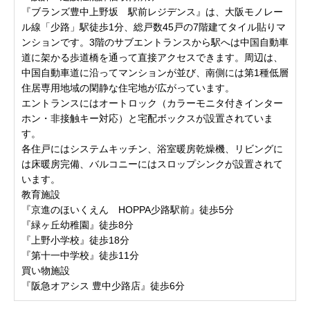
『ブランズ豊中上野坂 駅前レジデンス』は、大阪モノレー
ル線「少路」駅徒歩1分、総戸数45戸の7階建てタイル貼りマ
ンションです。3階のサブエントランスから駅へは中国自動車
道に架かる歩道橋を通って直接アクセスできます。周辺は、
中国自動車道に沿ってマンションが並び、南側には第1種低層
住居専用地域の閑静な住宅地が広がっています。
エントランスにはオートロック（カラーモニタ付きインター
ホン・非接触キー対応）と宅配ボックスが設置されていま
す。
各住戸にはシステムキッチン、浴室暖房乾燥機、リビングに
は床暖房完備、バルコニーにはスロップシンクが設置されて
います。
教育施設
『京進のほいくえん HOPPA少路駅前』徒歩5分
『緑ヶ丘幼稚園』徒歩8分
『上野小学校』徒歩18分
『第十一中学校』徒歩11分
買い物施設
『阪急オアシス 豊中少路店』徒歩6分