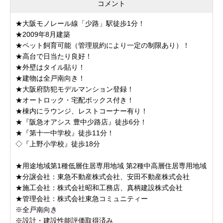
コメント
★大阪モノレール線「少路」駅徒歩1分！
★2009年8月建築
★ペット飼育可能（管理規約により一定の制限あり）！
★高台で日当たり良好！
★外壁はタイル貼り！
★建物は全戸南向き！
★大阪府防犯モデルマンション登録！
★オートロック・宅配ボックス付き！
★棟内にラウンジ、レストコーナー有り！
★『阪急オアシス 豊中少路店』徒歩6分！
★『第十一中学校』徒歩11分！
◇『上野小学校』徒歩18分
★用途地域第1種低層住居専用地域 第2種中高層住居専用地域
★分譲会社：東急不動産株式会社、安田不動産株式会社
★施工会社：株式会社昭和工務店、真柄建設株式会社
★管理会社：株式会社東急コミュニティー
※全戸南向き
※設計・建設性能評価取得済み