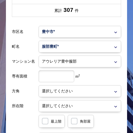
307
累計
件
市区名
町名
マンション名
専有面積
2
m
方角
所在階
最上階
角部屋