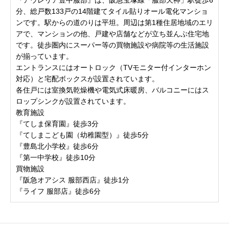
分、総戸数133戸の14階建てタイル貼りオール電化マンショ
ンです。駅からの道のりは平坦。周辺は第1種住居地域のエリ
アで、マンションの他、戸建や店舗などが立ち並んぶ住宅地
です。徒歩圏内にスーパー等の買物施設や病院等の生活施設
が揃っています。
エントランスにはオートロック（TVモニター付インターホン
対応）と宅配ボックスが設置されています。
各住戸には室換気乾燥機や電気式床暖房、バルコニーにはス
ロップシンクが設置されています。
教育施設
『てしま保育園』徒歩3分
『てしまこども園（幼稚園型）』徒歩5分
『豊島北小学校』徒歩6分
『第一中学校』徒歩10分
買物施設
『阪急オアシス 服部西店』徒歩1分
『ライフ 服部店』徒歩6分