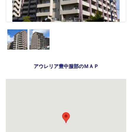
アウレリア豊中服部のＭＡＰ