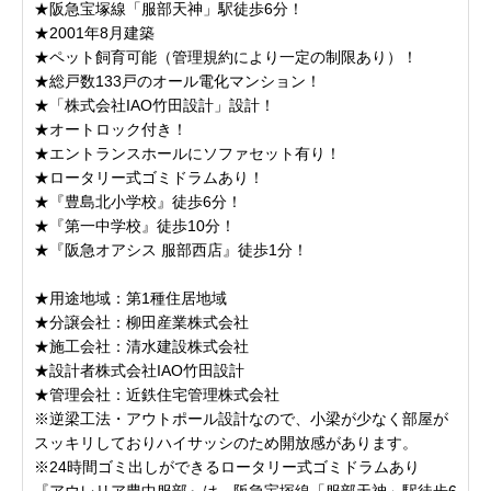
★阪急宝塚線「服部天神」駅徒歩6分！
★2001年8月建築
★ペット飼育可能（管理規約により一定の制限あり）！
★総戸数133戸のオール電化マンション！
★「株式会社IAO竹田設計」設計！
★オートロック付き！
★エントランスホールにソファセット有り！
★ロータリー式ゴミドラムあり！
★『豊島北小学校』徒歩6分！
★『第一中学校』徒歩10分！
★『阪急オアシス 服部西店』徒歩1分！
★用途地域：第1種住居地域
★分譲会社：柳田産業株式会社
★施工会社：清水建設株式会社
★設計者株式会社IAO竹田設計
★管理会社：近鉄住宅管理株式会社
※逆梁工法・アウトポール設計なので、小梁が少なく部屋が
スッキリしておりハイサッシのため開放感があります。
※24時間ゴミ出しができるロータリー式ゴミドラムあり
『アウレリア豊中服部』は、阪急宝塚線「服部天神」駅徒歩6