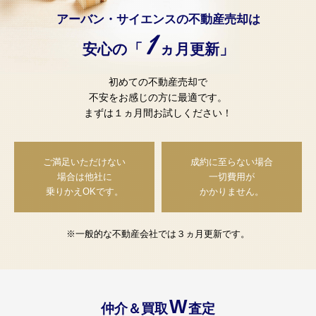
アーバン・サイエンスの不動産売却は
1
安心の「
ヵ月更新」
初めての不動産売却で
不安をお感じの方に最適です。
まずは１ヵ月間お試しください！
ご満足いただけない
成約に至らない場合
場合は
他社に
一切費用が
乗りかえOKです。
かかりません。
※一般的な不動産会社では３ヵ月更新です。
W
仲介＆買取
査定