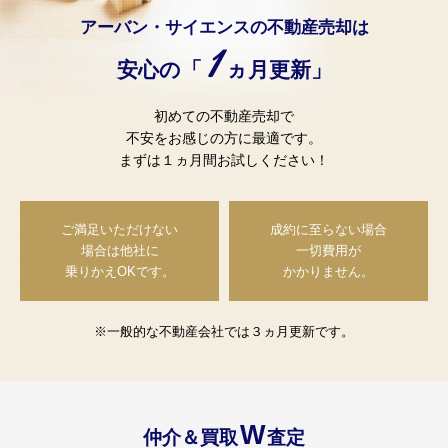
アーバン・サイエンスの不動産売却は
1
安心の「
ヵ月更新」
初めての不動産売却で
不安をお感じの方に最適です。
まずは１ヵ月間お試しください！
ご満足いただけない
成約に至らない場合
場合は
他社に
一切費用が
乗りかえOKです。
かかりません。
※一般的な不動産会社では３ヵ月更新です。
W
仲介＆買取
査定