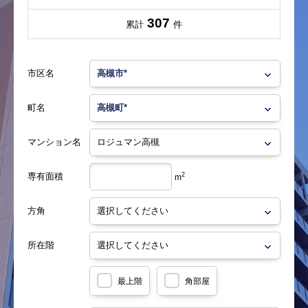
307
累計
件
市区名
町名
マンション名
専有面積
2
m
方角
所在階
最上階
角部屋